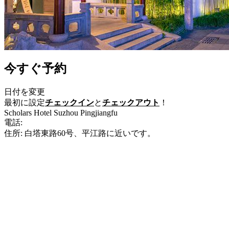
今すぐ予約
日付を変更
最初に設定
チェックイン
と
チェックアウト
！
Scholars Hotel Suzhou Pingjiangfu
電話:
+86-512-67706688
住所: 白塔東路60号、平江路に近いです。